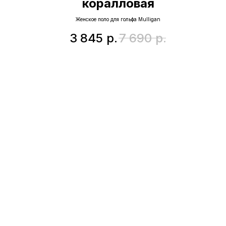
коралловая
Женское поло для гольфа Mulligan
3 845
р.
7 690
р.